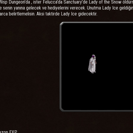
 Wisp Dungeon’da , ister Felucca’da Sanctuary’de Lady of the Snow öldürm
 senin yanına gelecek ve hediyelerini verecek. Unutma Lady Ice geldiğin
rca belirtlemelisin. Aksi taktirde Lady Ice gidecektir.
ezon EXP