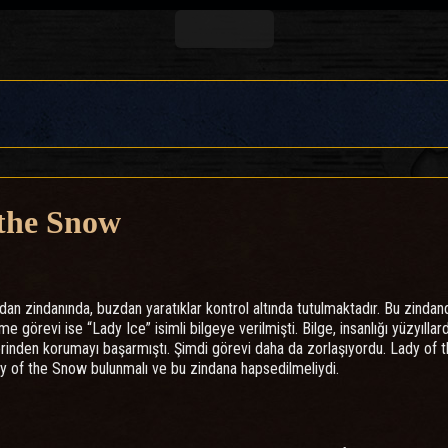
 the Snow
an zindanında, buzdan yaratıklar kontrol altında tutulmaktadır. Bu zindanda
e görevi ise “Lady Ice” isimli bilgeye verilmişti. Bilge, insanlığı yüzyıllar
erinden korumayı başarmıştı. Şimdi görevi daha da zorlaşıyordu. Lady of 
dy of the Snow bulunmalı ve bu zindana hapsedilmeliydi.