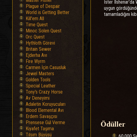
Master Fisher
İster Ilshenar’da
Plague of Despair
uygun gördüğünde
World is Getting Better
tamamladığını kiba
Kill'em All
Time Quest
Minoc Solen Quest
Orc Quest
Hythloth Görevi
Britain Sewer
Ejderha Avı
Fire Wyrm
Carmen İçin Casusluk
Jewel Masters
Golden Tools
Special Leather
Tony's Crazy Horse
Av Deneyimi
Adaletin Koruyucuları
Blood Elemental Avı
Erdem Savaşçısı
Prensese Gül Verme
Ödüller
Kıyafet Taşıma
Tılsım Büyüsü
60.000 S