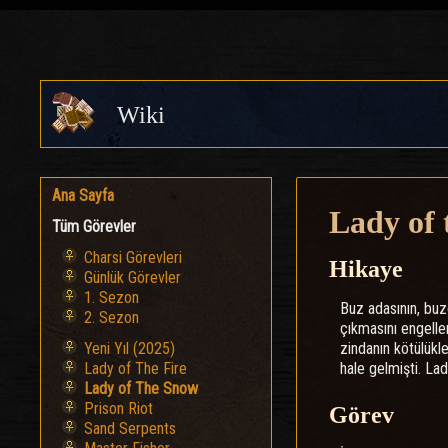
Wiki
Ana Sayfa
Lady of
Tüm Görevler
Charsi Görevleri
Hikaye
Günlük Görevler
1. Sezon
Buz adasının, buzd
2. Sezon
çıkmasını engellem
zindanın kötülükl
Yeni Yıl (2025)
hale gelmişti. La
Lady of The Fire
Lady of The Snow
Prison Riot
Görev
Sand Serpents