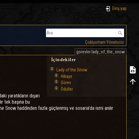
Giriş yap
Çokluortam Yöneticisi
gorevler:lady_of_the_snow
İçindekiler
Lady of the Snow
Hikaye
Görev
Ödüller
ki yaratıkların dışarı
dır tek başına bu
the Snow haddinden fazla güçlenmiş ve sosaria’da ismi anılır