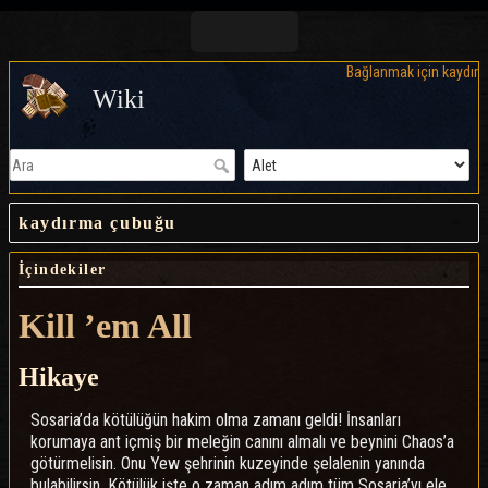
Bağlanmak için kaydır
Wiki
kaydırma çubuğu
İçindekiler
Kill ’em All
Hikaye
Sosaria’da kötülüğün hakim olma zamanı geldi! İnsanları
korumaya ant içmiş bir meleğin canını almalı ve beynini Chaos’a
götürmelisin. Onu Yew şehrinin kuzeyinde şelalenin yanında
bulabilirsin. Kötülük işte o zaman adım adım tüm Sosaria’yı ele