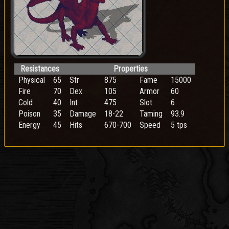
Resistances
Properties
Physical
65
Str
875
Fame
15000
Fire
70
Dex
105
Armor
60
Cold
40
Int
475
Slot
6
Poison
35
Damage
18-22
Taming
93.9
Energy
45
Hits
670-700
Speed
5 tps